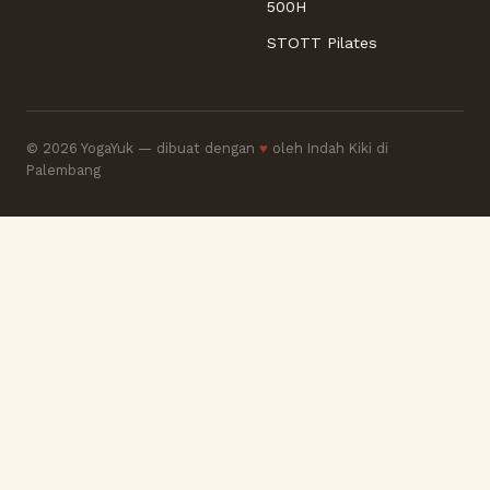
500H
STOTT Pilates
© 2026 YogaYuk — dibuat dengan
♥
oleh Indah Kiki di
Palembang