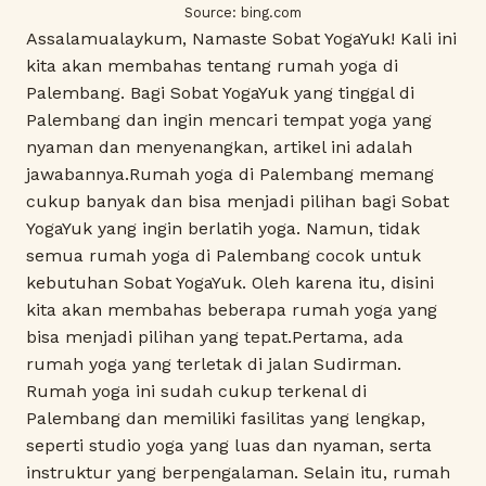
Source:
bing.com
Assalamualaykum, Namaste Sobat YogaYuk! Kali ini
kita akan membahas tentang rumah yoga di
Palembang. Bagi Sobat YogaYuk yang tinggal di
Palembang dan ingin mencari tempat yoga yang
nyaman dan menyenangkan, artikel ini adalah
jawabannya.Rumah yoga di Palembang memang
cukup banyak dan bisa menjadi pilihan bagi Sobat
YogaYuk yang ingin berlatih yoga. Namun, tidak
semua rumah yoga di Palembang cocok untuk
kebutuhan Sobat YogaYuk. Oleh karena itu, disini
kita akan membahas beberapa rumah yoga yang
bisa menjadi pilihan yang tepat.Pertama, ada
rumah yoga yang terletak di jalan Sudirman.
Rumah yoga ini sudah cukup terkenal di
Palembang dan memiliki fasilitas yang lengkap,
seperti studio yoga yang luas dan nyaman, serta
instruktur yang berpengalaman. Selain itu, rumah