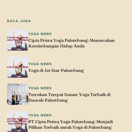
BACA JUGA
YOGA NEWS
Cipta Prima Yoga Palembang: Menemukan
Keseimbangan Hidup Anda
YOGA NEWS
Yoga di Jet Star Palembang
YOGA NEWS
Temukan Tempat Senam Yoga Terbaik di
Daerah Palembang
YOGA NEWS
PT Cipta Prima Yoga Palembang: Menjadi
Pilihan Terbaik untuk Yoga di Palembang