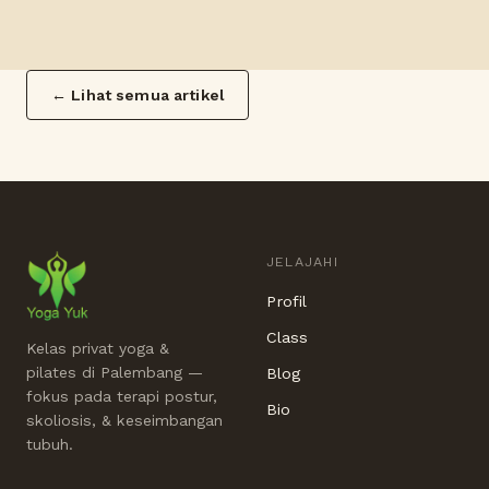
← Lihat semua artikel
JELAJAHI
Profil
Class
Kelas privat yoga &
pilates di Palembang —
Blog
fokus pada terapi postur,
Bio
skoliosis, & keseimbangan
tubuh.