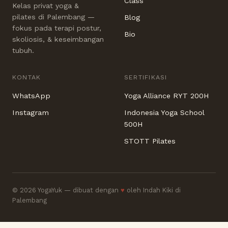
Class
Kelas privat yoga &
pilates di Palembang —
Blog
fokus pada terapi postur,
Bio
skoliosis, & keseimbangan
tubuh.
KONTAK
SERTIFIKASI
WhatsApp
Yoga Alliance RYT 200H
Instagram
Indonesia Yoga School
500H
STOTT Pilates
© 2026 YogaYuk — dibuat dengan
♥
oleh Indah Kiki di
Palembang