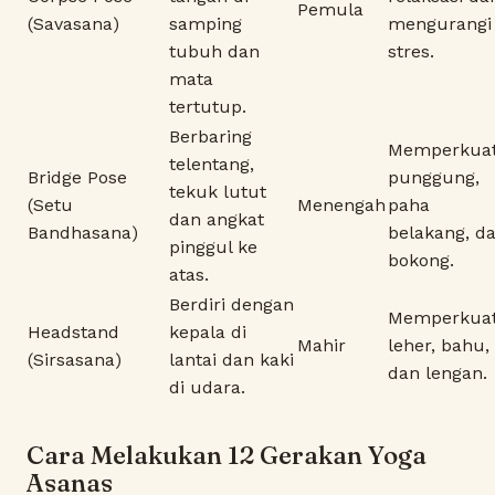
Pemula
(Savasana)
samping
mengurangi
tubuh dan
stres.
mata
tertutup.
Berbaring
Memperkua
telentang,
Bridge Pose
punggung,
tekuk lutut
(Setu
Menengah
paha
dan angkat
Bandhasana)
belakang, d
pinggul ke
bokong.
atas.
Berdiri dengan
Memperkua
Headstand
kepala di
Mahir
leher, bahu,
(Sirsasana)
lantai dan kaki
dan lengan.
di udara.
Cara Melakukan 12 Gerakan Yoga
Asanas