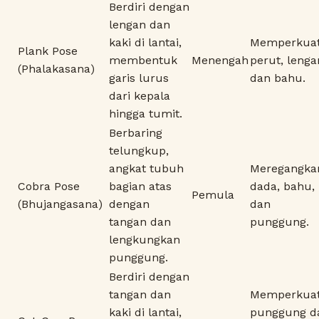
Berdiri dengan
lengan dan
kaki di lantai,
Memperkua
Plank Pose
membentuk
Menengah
perut, lenga
(Phalakasana)
garis lurus
dan bahu.
dari kepala
hingga tumit.
Berbaring
telungkup,
angkat tubuh
Meregangka
Cobra Pose
bagian atas
dada, bahu,
Pemula
(Bhujangasana)
dengan
dan
tangan dan
punggung.
lengkungkan
punggung.
Berdiri dengan
tangan dan
Memperkua
kaki di lantai,
punggung d