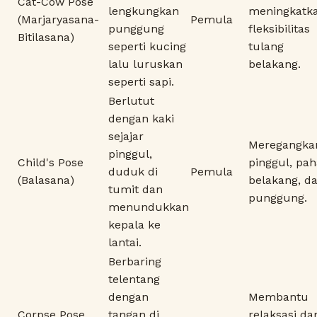
Cat-Cow Pose
lengkungkan
meningkatk
(Marjaryasana-
Pemula
punggung
fleksibilitas
Bitilasana)
seperti kucing
tulang
lalu luruskan
belakang.
seperti sapi.
Berlutut
dengan kaki
sejajar
Meregangka
pinggul,
Child's Pose
pinggul, pah
duduk di
Pemula
(Balasana)
belakang, d
tumit dan
punggung.
menundukkan
kepala ke
lantai.
Berbaring
telentang
dengan
Membantu
Corpse Pose
tangan di
relaksasi da