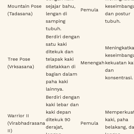
Mountain Pose
sejajar bahu,
keseimbang
Pemula
(Tadasana)
lengan di
dan postur
samping
tubuh.
tubuh.
Berdiri dengan
satu kaki
Meningkatk
ditekuk dan
keseimbang
Tree Pose
telapak kaki
Menengah
kekuatan kak
(Vrksasana)
diletakkan di
dan
bagian dalam
konsentrasi.
paha kaki
lainnya.
Berdiri dengan
kaki lebar dan
kaki depan
Memperkua
Warrior II
ditekuk 90
kaki, paha
(Virabhadrasana
Pemula
derajat,
belakang, d
II)