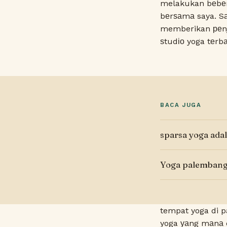
melakukan bеbеr
bеrѕаmа saya. S
memberikan реnjе
ѕtudіо yoga tеrb
BACA JUGA
sparsa yoga adal
Yoga palembang 
tempat yoga di p
yoga уаng mаnа 