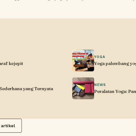
YOGA
raf kejepit
Yoga palembang yog
NEWS
 Sederhana yang Ternyata
Peralatan Yoga: P
artikel