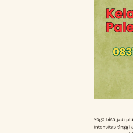
Yоgа bіѕа jadi p
іntеnѕіtаѕ tinggi