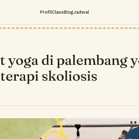
Profil
Class
Blog
Jadwal
t yoga di palembang 
terapi skoliosis