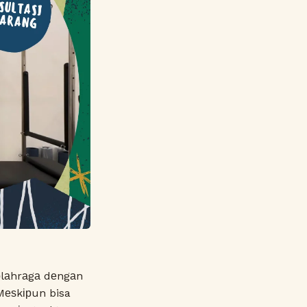
 оlаhrаgа dеngаn
 Mеѕkірun bisa